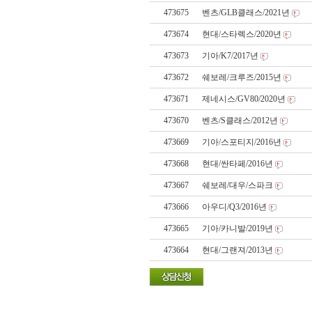
473675
벤츠/GLB클래스/2021년
473674
현대/스타렉스/2020년
473673
기아/K7/2017년
473672
쉐보레/크루즈/2015년
473671
제네시스/GV80/2020년
473670
벤츠/S클래스/2012년
473669
기아/스포티지/2016년
473668
현대/싼타페/2016년
473667
쉐보레/대우/스파크
473666
아우디/Q3/2016년
473665
기아/카니발/2019년
473664
현대/그랜져/2013년