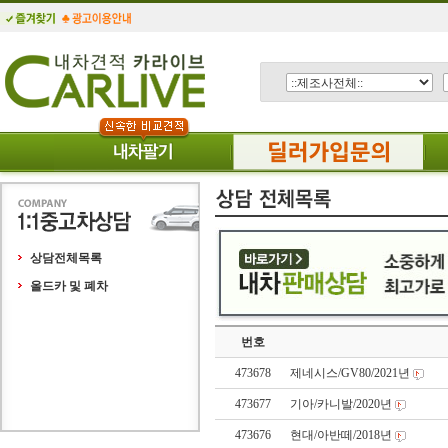
상담전체목록
올드카 및 폐차
번호
473678
제네시스/GV80/2021년
473677
기아/카니발/2020년
473676
현대/아반떼/2018년