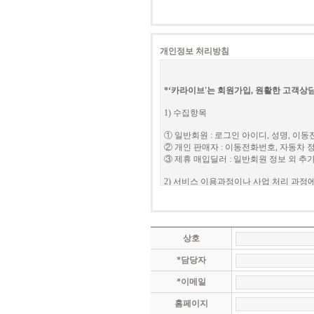
제3조 (약관의 해석 및 관할법원)
① 약관에 정하지 아니한 사항과 이 약관
② 카라이브와 회원 사이에 분쟁이 발생할
개인정보 처리방침
제4조 (용어의 정의)
본 약관에서 사용하는 용어의 정의는 다
① '회원'은 카라이브에 개인정보를 제공
*‘카라이브'는 회원가입, 원활한 고객상
말합니다.
② '아이디(ID)'라 함은 '회원'의 식
1) 수집항목
③ '비밀번호'라 함은 '회원'이 부여 받
④ '사이버포인트'는 카라이브의 '유료서
① 일반회원 : 로그인 아이디, 성명, 이동전화
'사이버 포인트(마일리지)'로 카라이브가 
② 개인 판매자 : 이동전화번호, 자동차 
데이터를 말합니다.
③ 제휴 매입딜러 : 일반회원 정보 외 
제5조 (회원 가입 및 자격)
2) 서비스 이용과정이나 사업 처리 과정
① 카라이브가 정한 양식에 따라 회원정
대량이용 등 특별한 이용에 관한 계약은 
이용자 브라우저 및 OS, 검색어, 서비스 이용기
② 다음 각 호에 해당하는 경우에 카라이
수 있습니다.
3) 개인정보 수집 방법
가. 다른 사람의 명의를 사용하여 가입 
상호
나. 신청 시 필수 작성 사항을 허위로 기
홈페이지, 상담 게시판, 이벤트응모
다. 14세 미만 아동이 법정대리인(부모 
*담당자
라. 관계법령의 위반을 목적으로 신청하
* 개인정보의 수집 및 이용목적
*이메일
마. 사회의 안녕질서 또는 미풍양속을 
바. 부속계정이 최초의 계정과 서로 분리
홈페이지
개인정보란 생존하는 개인에 관한 정보로서
(부속계정에 대한 규정: 최초 계정에서 